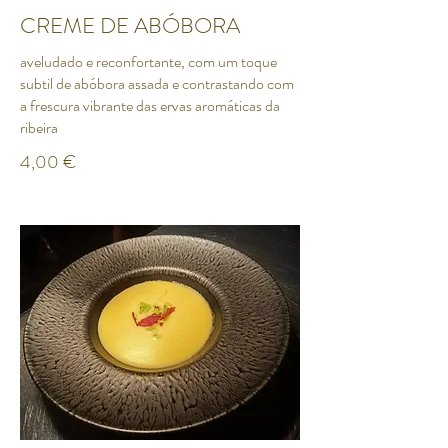
CREME DE ABÓBORA
aveludado e reconfortante, com um toque
subtil de abóbora assada e contrastando com
a frescura vibrante das ervas aromáticas da
4,00 €