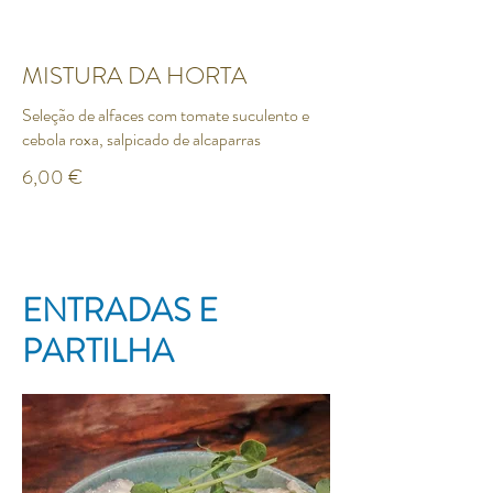
MISTURA DA HORTA
Seleção de alfaces com tomate suculento e
cebola roxa, salpicado de alcaparras
6,00 €
ENTRADAS E
PARTILHA